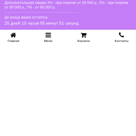
Дополнительная скидка 3% - при покупке от 50 000 р., 5% - при покупке
от 60 000 р., 7% - от 80 000 р.
До конца акции осталось:
25 дней 10 часов 05 минут 51 секунд
Главная
Меню
Корзина
Контакты
KROVATI-NOVOSIBIRSK.RU
+7 (383) 209 93 69
НСК
Работаем 10:00-22:00
Заказать обратный звонок
ИНФОРМАЦИЯ
Доставка