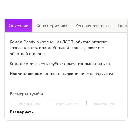
Описание
Характеристики
Условия доставки
Гарант
Комод Comfy выполнен из ЛДСП, обитого экокожей
класса «люкс» или мебельной тканью, также и с
обратной стороны.
Комод имеет шесть глубоких вместительных ящика.
Направляющие:
полного выдвижения с доводчиком.
Размеры тумбы
:
ширина, см
глубина, см
высота, см
101
48
90
Развернуть
Комод отлично подходит к кроватям серии Life и Nuvola.