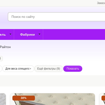
Заказ
бель
Фабрики
 Райтон
3
Для веса спящего:
Ещё фильтры (9)
38%