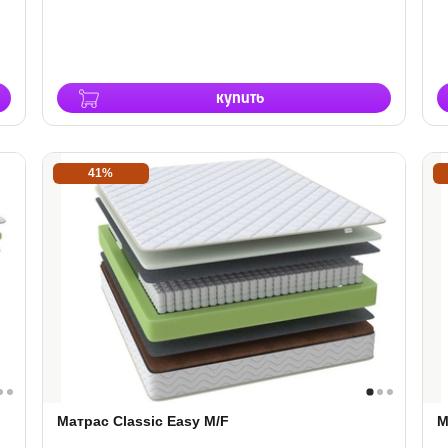
купить
41%
Матрас Classic Easy M/F
М