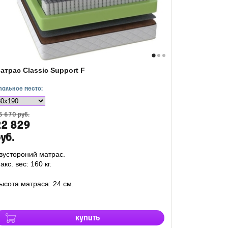
атрас Classic Support F
пальное место:
5 670 руб.
22 829
уб.
вустороний матрас.
акс. вес: 160 кг.
ысота матраса: 24 см.
купить