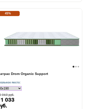
45%
атрас Drom Organic Support
пальное место:
0 060 руб.
11 033
уб.