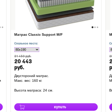
Матрас Classic Support M/F
М
Спальное место:
С
31 450 руб.
3
20 443
руб.
р
Двустороний матрас.
Д
и
Макс. вес: 160 кг.
М
Высота матраса: 24 см.
В
купить