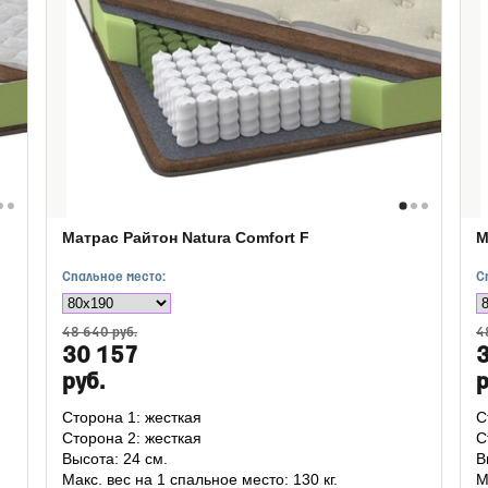
Матрас Райтон Natura Comfort F
М
Спальное место:
С
48 640 руб.
4
30 157
руб.
р
Сторона 1: жесткая
С
Сторона 2: жесткая
С
Высота: 24 см.
В
Макс. вес на 1 спальное место: 130 кг.
М