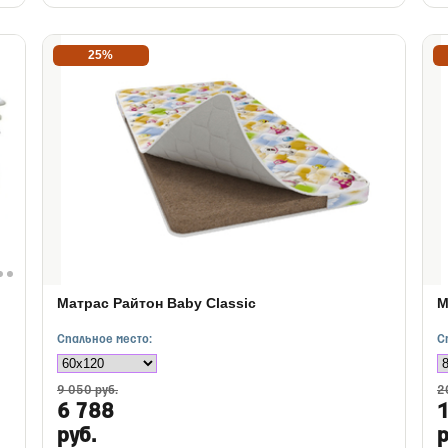
25%
Матрас Райтон Baby Classic
М
Спальное место:
С
9 050 руб.
2
6 788
руб.
р