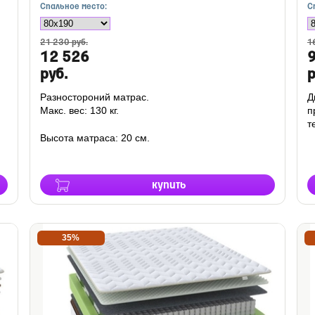
Спальное место:
С
21 230 руб.
1
12 526
руб.
р
Разностороний матрас.
Д
Макс. вес: 130 кг.
п
т
Высота матраса: 20 см.
купить
35%