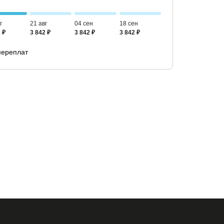
г
21 авг
04 сен
18 сен
 ₽
3 842 ₽
3 842 ₽
3 842 ₽
переплат