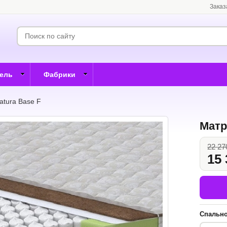
Заказ
бель
Фабрики
atura Base F
Матр
22 27
15 
Спально