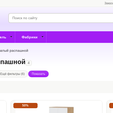
Заказ
бель
Фабрики
чатый распашной
спашной
4
Ещё фильтры (6)
50%