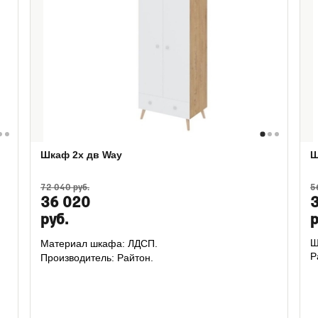
Шкаф 2х дв Way
Ш
72 040 руб.
5
36 020
руб.
р
Ш
Материал шкафа: ЛДСП.
Р
Производитель: Райтон.