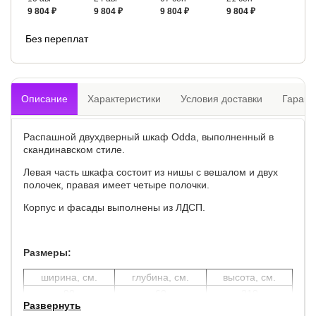
9 804 ₽
9 804 ₽
9 804 ₽
9 804 ₽
Без переплат
Описание
Характеристики
Условия доставки
Гарант
Распашной двухдверный шкаф Odda, выполненный в
скандинавском стиле.
Левая часть шкафа состоит из нишы с вешалом и двух
полочек, правая имеет четыре полочки.
Корпус и фасады выполнены из ЛДСП.
Размеры:
ширина, см.
глубина, см.
высота, см.
90
60
210
Развернуть