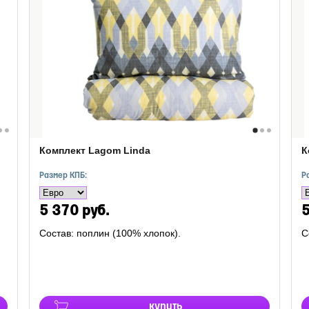
Комплект Lagom Linda
К
Размер КПБ:
Р
5 370 руб.
5
Состав: поплин (100% хлопок).
С
купить