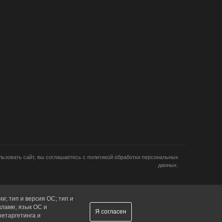
ьзовать сайт, вы соглашаетесь с политикой обработки персональных
данных.
и; тип и версия ОС; тип и
кламе; язык ОС и
Я согласен
ретаргетинга и