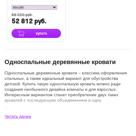
88 020 руб.
52 812 руб.
купить
Односпальные деревянные кровати
Односпальные деревянные кровати – классика оформления
спальных, а также идеальный вариант для обустройства
детской. Купить такую односпальную кровать можно ради
создания необычного дизайна комнаты и для взрослых.
Интересным вариантом станет приобретение двух таких
кроватей с последующим объединением в одну.
Также, односпальные кровати из дерева - это модный на
сегодняшний день тренд и такие кровати прекрасно впишутся
Читать далее
в любой квартире или доме. Помните, что деревянные
односпальные кровати являются классикой оформления
спальных комнат и идеальным вариантом для обустройства