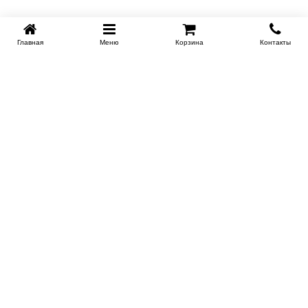
Главная
Меню
Корзина
Контакты
KROVATI-NOVOSIBIRSK.RU
+7 (383) 209 93 69
НСК
Работаем 10:00-22:00
Заказать обратный звонок
ИНФОРМАЦИЯ
Доставка
Контакты
Поставщикам