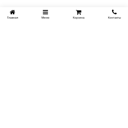
Главная
Меню
Корзина
Контакты
KROVATI-NOVOSIBIRSK.RU
+7 (383) 209 93 69
НСК
Работаем 10:00-22:00
Заказать обратный звонок
ИНФОРМАЦИЯ
Доставка
Контакты
Поставщикам