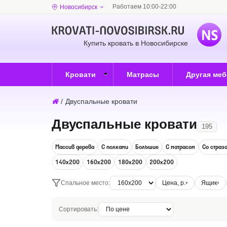
Работаем 10:00-22:00
Новосибирск
Купить кровать в Новосибирске
Кровати
Матрасы
Другая ме
/
Двуспальные кровати
Двуспальные кровати
195
Массив дерева
С полками
Большие
С матрасом
Со страз
140х200
160х200
180х200
200х200
Спальное место:
Цена, р.
Ящик
Сортировать: