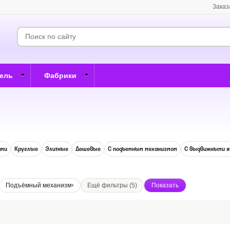
Заказ
бель
Фабрики
ами
Круглые
Элитные
Дешевые
С подъемным механизмом
С выдвижными 
Подъёмный механизм
Ещё фильтры (5)