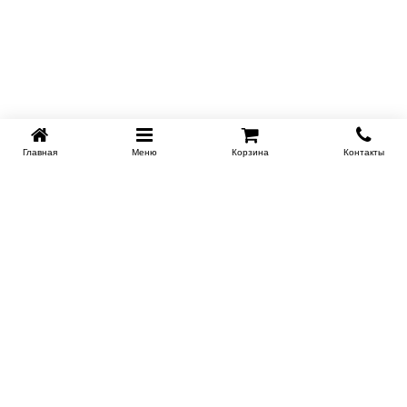
Главная
Меню
Корзина
Контакты
KROVATI-NOVOSIBIRSK.RU
+7 (383) 209 93 69
НСК
Работаем 10:00-22:00
Заказать обратный звонок