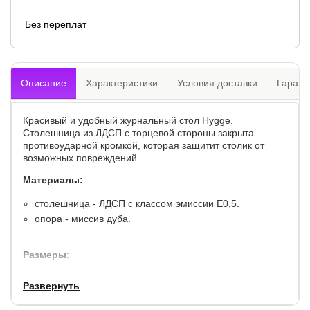
Без переплат
Описание
Характеристики
Условия доставки
Гарант
Красивый и удобный журнальный стол Hygge.
Столешница из ЛДСП с торцевой стороны закрыта
противоударной кромкой, которая защитит столик от
возможных повреждений.
Материалы:
столешница - ЛДСП с классом эмиссии Е0,5.
опора - миссив дуба.
Размеры
:
длина, см
ширина, см
высота, см
Развернуть
50
50
46