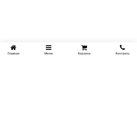
Главная
Меню
Корзина
Контакты
KROVATI-NOVOSIBIRSK.RU
+7 (383) 209 93 69
НСК
Работаем 10:00-22:00
Заказать обратный звонок