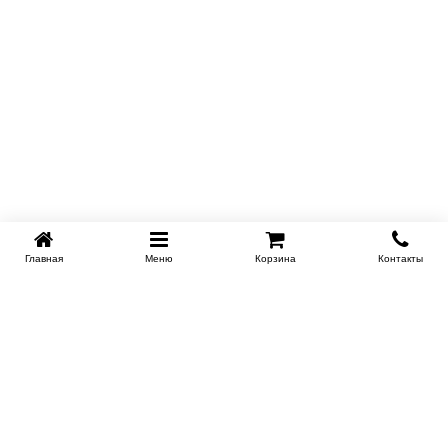
Главная
Меню
Корзина
Контакты
KROVATI-NOVOSIBIRSK.RU
+7 (383) 209 93 69
НСК
Работаем 10:00-22:00