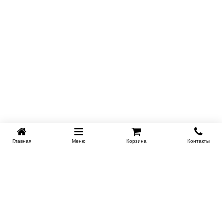
Главная
Меню
Корзина
Контакты
KROVATI-NOVOSIBIRSK.RU
+7 (383) 209 93 69
НСК