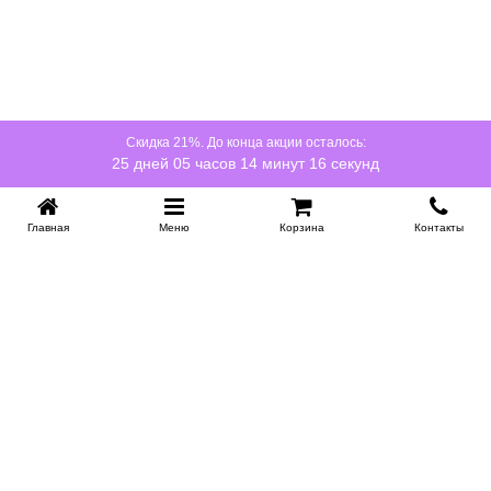
Скидка 21%. До конца акции осталось:
25 дней 05 часов 14 минут 16 секунд
Главная
Меню
Корзина
Контакты
KROVATI-NOVOSIBIRSK.RU
+7 (383) 209 93 69
НСК
Работаем 10:00-22:00
Заказать обратный звонок