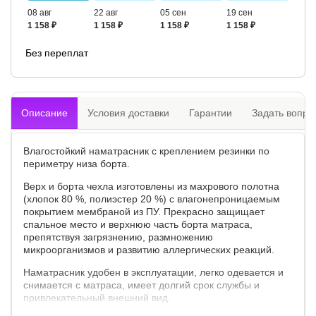
08 авг
22 авг
05 сен
19 сен
1 158 ₽
1 158 ₽
1 158 ₽
1 158 ₽
Без переплат
Описание
Условия доставки
Гарантии
Задать вопро
Влагостойкий наматрасник с креплением резинки по
периметру низа борта.
Верх и борта чехла изготовлены из махрового полотна
(хлопок 80 %, полиэстер 20 %) с влагонепроницаемым
покрытием мембраной из ПУ. Прекрасно защищает
спальное место и верхнюю часть борта матраса,
препятствуя загрязнению, размножению
микроорганизмов и развитию аллергических реакций.
Наматрасник удобен в эксплуатации, легко одевается и
снимается с матраса, имеет долгий срок службы и
привлекательный внешний вид.