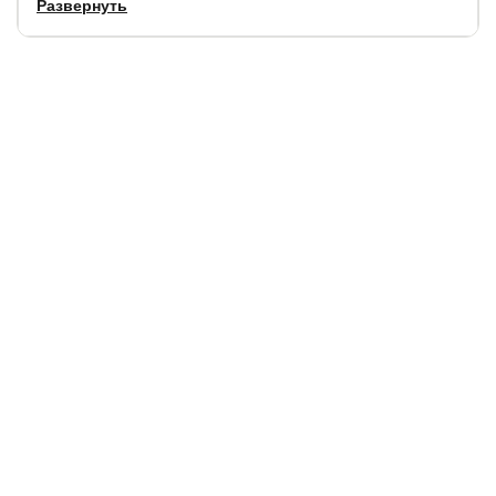
Развернуть
Рекомендуемая высота матраса:
22-34 см
Срок службы:
5 лет.