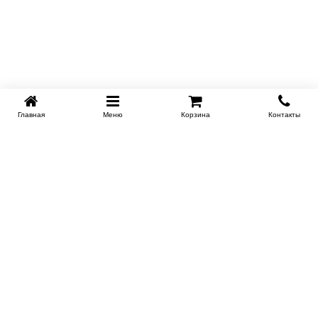
Главная
Меню
Корзина
Контакты
KROVATI-NOVOSIBIRSK.RU
+7 (383) 209 93 69
НСК
Работаем 10:00-22:00
Заказать обратный звонок
ИНФОРМАЦИЯ