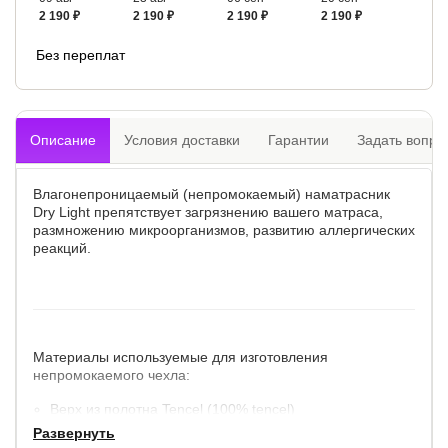
2 190 ₽
2 190 ₽
2 190 ₽
2 190 ₽
Без переплат
Описание
Условия доставки
Гарантии
Задать вопро
Влагонепроницаемый (непромокаемый) наматрасник
Dry Light препятствует загрязнению вашего матраса,
размножению микроорганизмов, развитию аллергических
реакций.
Материалы используемые для изготовления
непромокаемого чехла:
Верх из полотна Tencel (100% tencel)
Изнутри 100% непромокаемое покрытие Мембрана
Развернуть