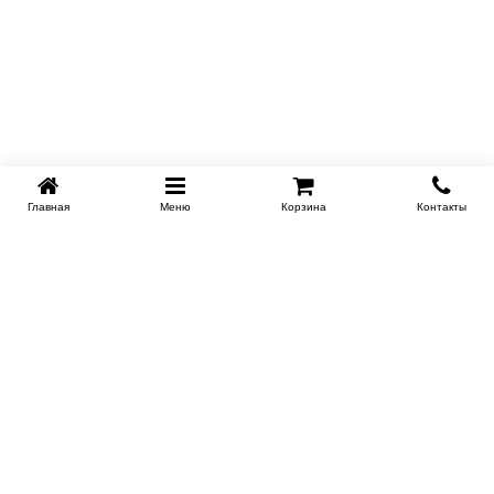
Главная
Меню
Корзина
Контакты
KROVATI-NOVOSIBIRSK.RU
+7 (383) 209 93 69
НСК
Работаем 10:00-22:00
Заказать обратный звонок