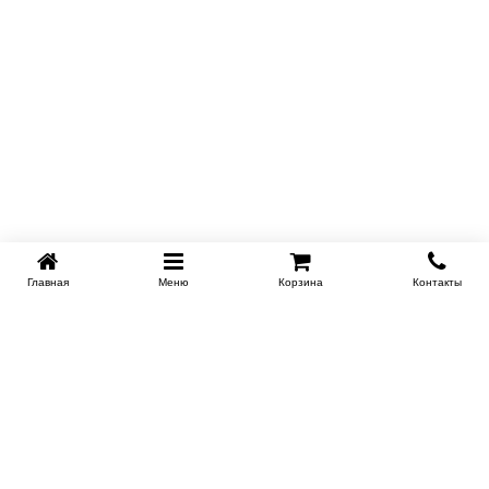
Купить в 1 клик
Главная
Меню
Корзина
Контакты
KROVATI-NOVOSIBIRSK.RU
+7 (383) 209 93 69
НСК
Работаем 10:00-22:00