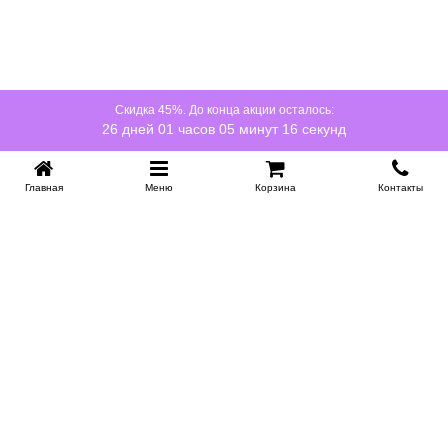
Скидка 45%. До конца акции осталось:
26 дней 01 часов 05 минут 16 секунд
Главная
Меню
Корзина
Контакты
KROVATI-NOVOSIBIRSK.RU
+7 (383) 209 93 69
НСК
Работаем 10:00-22:00
Заказать обратный звонок