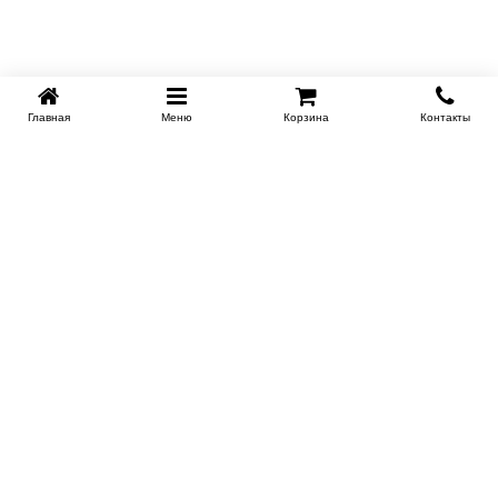
Главная
Меню
Корзина
Контакты
KROVATI-NOVOSIBIRSK.RU
+7 (383) 209 93 69
НСК
Работаем 10:00-22:00
Заказать обратный звонок
ИНФОРМАЦИЯ
Доставка
Контакты