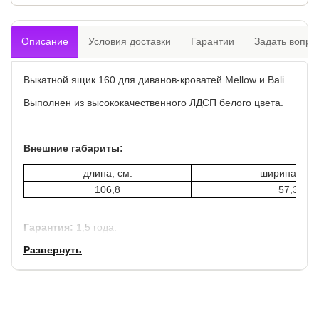
Описание
Условия доставки
Гарантии
Задать вопро
Выкатной ящик 160 для диванов-кроватей Mellow и Bali.
Выполнен из высококачественного ЛДСП белого цвета.
Внешние габариты:
длина, см.
ширина, см.
106,8
57,3
Гарантия:
1,5 года.
Срок службы:
Развернуть
7 лет.