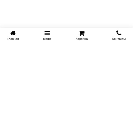
Главная
Меню
Корзина
Контакты
KROVATI-NOVOSIBIRSK.RU
+7 (383) 209 93 69
НСК
Работаем 10:00-22:00
Заказать обратный звонок
ИНФОРМАЦИЯ
Доставка