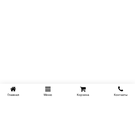
Главная
Меню
Корзина
Контакты
KROVATI-NOVOSIBIRSK.RU