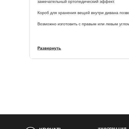
замечательный ортопедический эффект.
Короб для хранения вещей внутри дивана позв
Возможно изготовить с правым или левым угло
Габаритные размеры:
Развернуть
Длина дивана: 271 см.
Глубина: 170 см.
Высота спинки: 93 см.
Размер спального места: 150х200 см.
Гарантия:
1,5 года.
Срок службы:
5 лет.