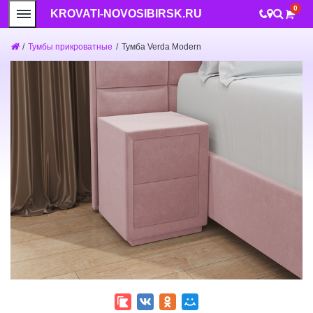
0
KROVATI-NOVOSIBIRSK.RU
/
Тумбы прикроватные
/
Тумба Verda Modern