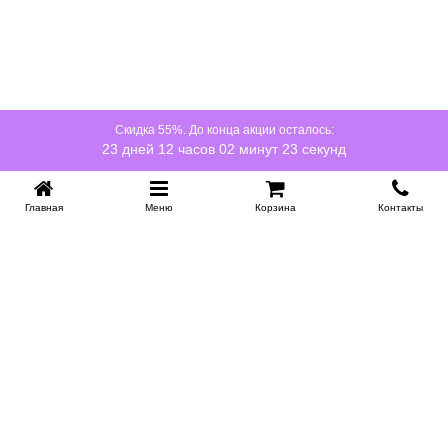
Скидка 55%. До конца акции осталось:
23 дней 12 часов 02 минут 22 секунд
Главная
Меню
Корзина
Контакты
KROVATI-NOVOSIBIRSK.RU
+7 (383) 209 93 69
НСК
Работаем 10:00-22:00
Заказать обратный звонок