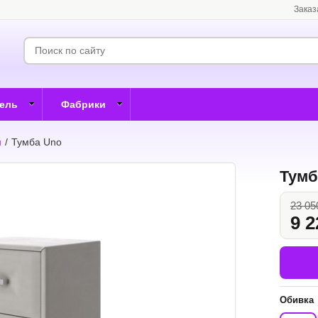
Заказ
бель
Фабрики
н
/
Тумба Uno
Тумб
23 05
9 2
Обивка