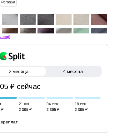
Рогожка
ь ещё
2 месяца
4 месяца
305 ₽ сейчас
г
21 авг
04 сен
18 сен
 ₽
2 305 ₽
2 305 ₽
2 305 ₽
переплат