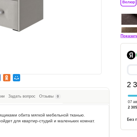
Велюр
Показат
2 
тии
Задать вопрос
Отзывы
0
07 ав
2 305
ящиками обита мягкой мебельной тканью.
Без 
йдет для квартир-студий и маленьких комнат.