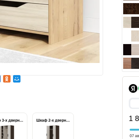
1 
Шкаф 3-х дверный...
Шкаф 2-х дверный...
07 ав