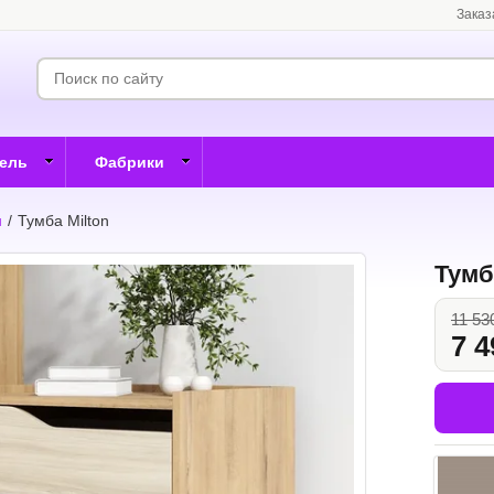
Заказ
бель
Фабрики
н
/
Тумба Milton
Тумб
11 53
7 4