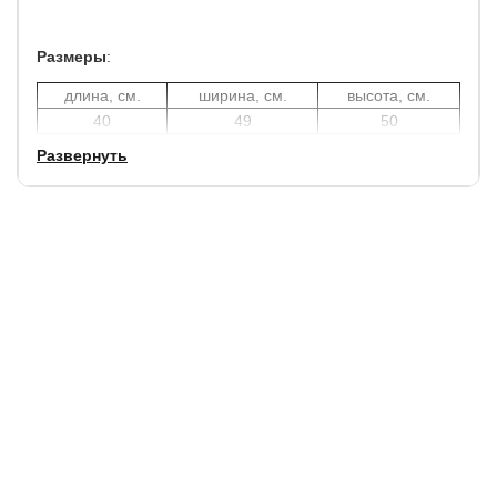
Размеры
:
длина, см.
ширина, см.
высота, см.
40
49
50
Развернуть
Гарантия
: 2 года.
Срок службы:
10 лет.