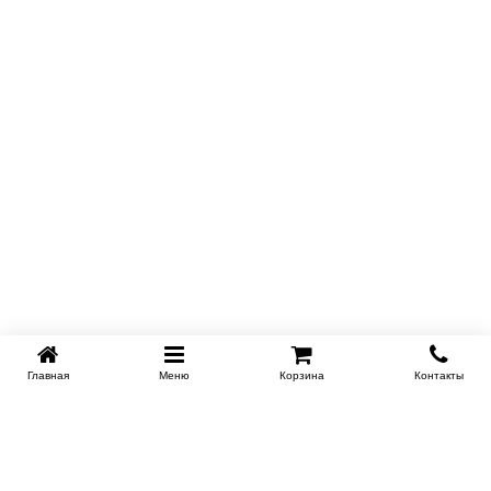
Главная
Меню
Корзина
Контакты
KROVATI-NOVOSIBIRSK.RU