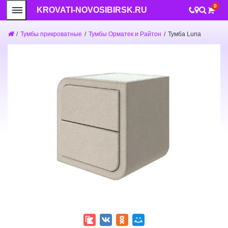
0
KROVATI-NOVOSIBIRSK.RU
/
Тумбы прикроватные
/
Тумбы Орматек и Райтон
/
Тумба Luna