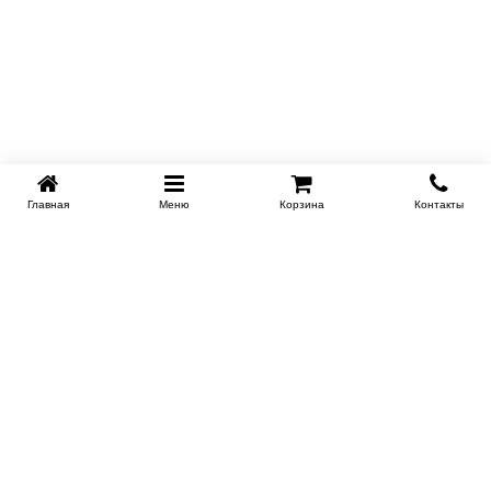
Главная
Меню
Корзина
Контакты
KROVATI-NOVOSIBIRSK.RU
+7 (383) 209 93 69
НСК
Работаем 10:00-22:00
Заказать обратный звонок