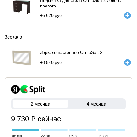
Подсветка для стола OrmaSoft-2 левого/
правого
+
5 620
руб.
Зеркало
Зеркало настенное OrmaSoft 2
+
8 540
руб.
2 месяца
4 месяца
9 730 ₽ сейчас
08 авг
22 авг
05 сен
19 сен