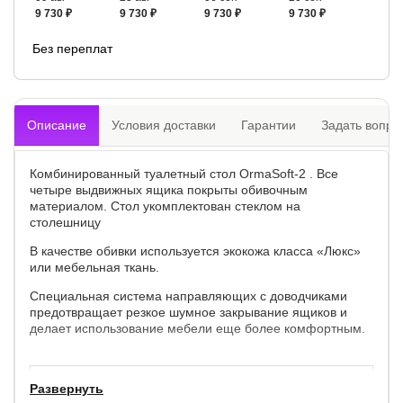
9 730 ₽
9 730 ₽
9 730 ₽
9 730 ₽
Без переплат
Описание
Условия доставки
Гарантии
Задать вопро
Комбинированный туалетный стол OrmaSoft-2 . Все
четыре выдвижных ящика покрыты обивочным
материалом. Стол укомплектован стеклом на
столешницу
В качестве обивки используется экокожа класса «Люкс»
или мебельная ткань.
Специальная система направляющих с доводчиками
предотвращает резкое шумное закрывание ящиков и
делает использование мебели еще более комфортным.
Внешние габариты туалетного столика
Развернуть
Ширина, см
Глубина, см
Высота, см