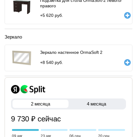
Подсветка для стола OrmaSoft-2 левого/
правого
+
5 620
руб.
Зеркало
Зеркало настенное OrmaSoft 2
+
8 540
руб.
2 месяца
4 месяца
9 730 ₽ сейчас
09 авг
23 авг
06 сен
20 сен