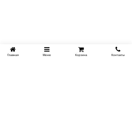
Главная
Меню
Корзина
Контакты
KROVATI-NOVOSIBIRSK.RU
+7 (383) 209 93 69
НСК
Работаем 10:00-22:00
Заказать обратный звонок