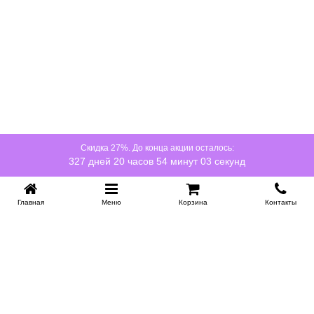
Скидка 27%. До конца акции осталось:
327 дней 20 часов 54 минут 03 секунд
Главная
Меню
Корзина
Контакты
KROVATI-NOVOSIBIRSK.RU
+7 (383) 209 93 69
НСК