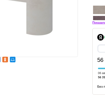
Показат
56
06 ав
56 35
Без 