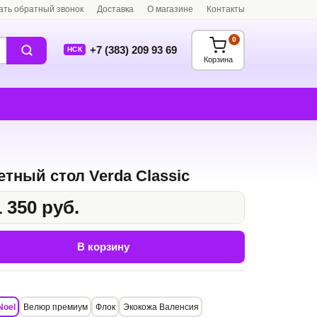
ать обратный звонок
Доставка
О магазине
Контакты
0
+7 (383) 209 93 69
НСК
Корзина
етный стол Verda Classic
 350 руб.
В корзину
Noel
Велюр премиум
Флок
Экокожа Валенсия