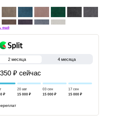
ь ещё
2 месяца
4 месяца
 350 ₽ сейчас
г
20 авг
03 сен
17 сен
0 ₽
15 000 ₽
15 000 ₽
15 000 ₽
переплат