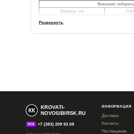
Внешние габариты
Ширина, см
Глу
78
Развернуть
Данный стлик идеально подходит к тумбам Classi
Luxe. Идеально сочетается с новым пуфом Clas
Этот набор мебели отлично подходит к изголовьям
Гарантия:
1.5 года.
Срок службы:
10 лет.
KROVATI-
ИНФОРМАЦИЯ
NOVOSIBIRSK.RU
Доставка
Контакты
+7 (383) 209 93 69
НСК
Поставщикам