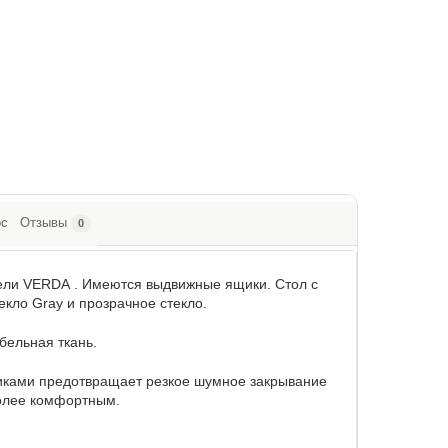
ос
Отзывы
0
бели VERDA . Имеются выдвижные ящики. Стол с
кло Gray и прозрачное стекло.
бельная ткань.
иками предотвращает резкое шумное закрывание
олее комфортным.