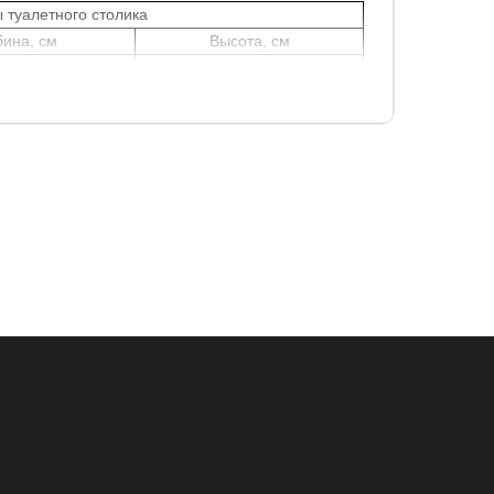
 туалетного столика
бина, см
Высота, см
50
170
c и комоду Classic, а также к зеркалам Classic и
sic. Идеально сочетается с новым пуфом Classic.
 Verda – Classic, Style, Cloud, Luxe, Alliance.