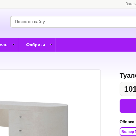
Заказ
бель
Фабрики
Туал
101
Обивка
Велюр 