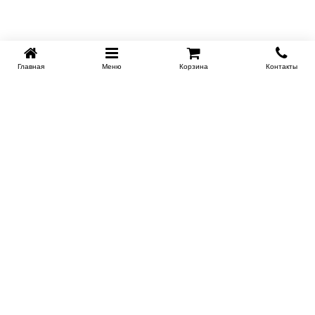
Главная
Меню
Корзина
Контакты
KROVATI-NOVOSIBIRSK.RU
+7 (383) 209 93 69
НСК
Работаем 10:00-22:00
Заказать обратный звонок
Купить в 1 клик
ИНФОРМАЦИЯ
Доставка
Контакты