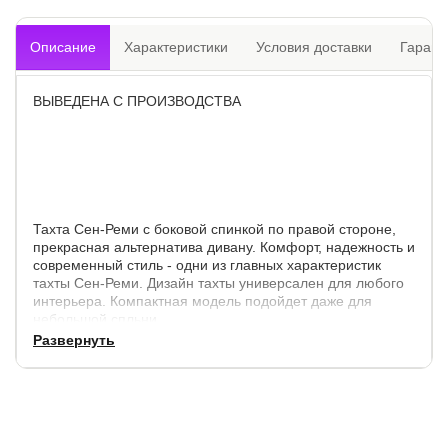
Описание
Характеристики
Условия доставки
Гарант
ВЫВЕДЕНА С ПРОИЗВОДСТВА
Тахта Сен-Реми с боковой спинкой по правой стороне,
прекрасная альтернатива дивану. Комфорт, надежность и
современный стиль - одни из главных характеристик
тахты Сен-Реми. Дизайн тахты универсален для любого
интерьера. Компактная модель подойдет даже для
небольшой спльни.
Развернуть
Внешние габариты:
по
по
высота
высота до спального
ширине
длине
спинок
места