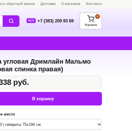
ать обратный звонок
Доставка
О магазине
Контакты
0
+7 (383) 209 93 69
НСК
Корзина
а угловая Дримлайн Мальмо
овая спинка правая)
338 руб.
В корзину
е место