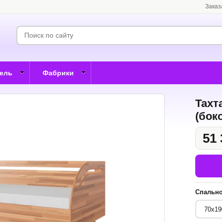
Заказ
бель
Фабрики
Тахт
(бок
51 
Спально