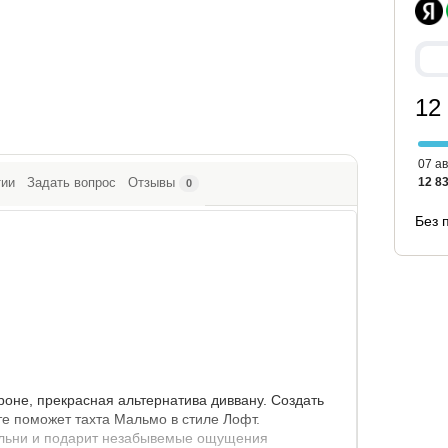
12
07 ав
12 83
тии
Задать вопрос
Отзывы
0
Без 
роне, прекрасная альтернатива диввану. Создать
е поможет тахта Мальмо в стиле Лофт.
альни и подарит незабывемые ощущения