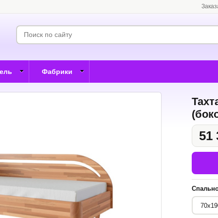
Заказ
бель
Фабрики
Тахт
(бок
51 
Спально