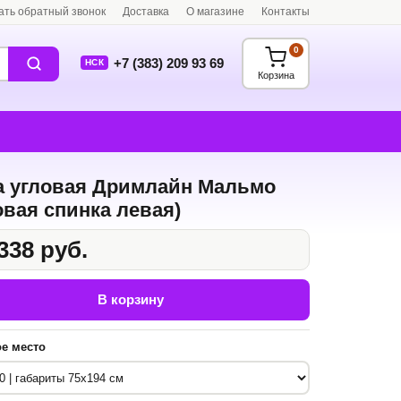
ать обратный звонок
Доставка
О магазине
Контакты
0
+7 (383) 209 93 69
НСК
Корзина
а угловая Дримлайн Мальмо
овая спинка левая)
338 руб.
В корзину
е место