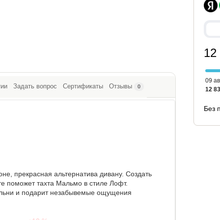
12
09 ав
тии
Задать вопрос
Сертификаты
Отзывы
0
12 83
Без 
оне, прекрасная альтернатива дивану. Создать
е поможет тахта Мальмо в стиле Лофт.
альни и подарит незабывемые ощущения