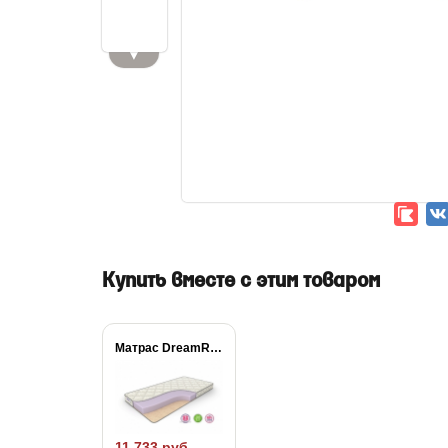
▼
Купить вместе с этим товаром
Матрас DreamRoll Season
11 733 руб.