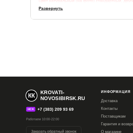
Цвет натуральный (на фото) стандартный, друг
Развернуть
Внешние габариты:
по ширине
по длине
высота спин
+ 5 см
+ 4 см
76 см.
Кровать уже укомплектована надежным ортопе
ламелями, способными выдержать до 200 кг. на
Матрас не входит в стоимость кровати, уровень
Выбрать и заказать матрас можно в нашем мага
KROVATI-
ИНФОРМАЦИЯ
NOVOSIBIRSK.RU
Доставка
Срок службы:
15 лет.
Контакты
+7 (383) 209 93 69
НСК
Гарантия:
2 года.
Поставщикам
Работаем 10:00-22:00
Гарантия и возвр
Заказать обратный звонок
О магазине