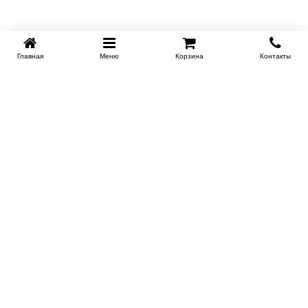
Главная
Меню
Корзина
Контакты
KROVATI-NOVOSIBIRSK.RU
+7 (383) 209 93 69
НСК
Работаем 10:00-22:00
Заказать обратный звонок
ИНФОРМАЦИЯ
Доставка
Контакты
Поставщикам