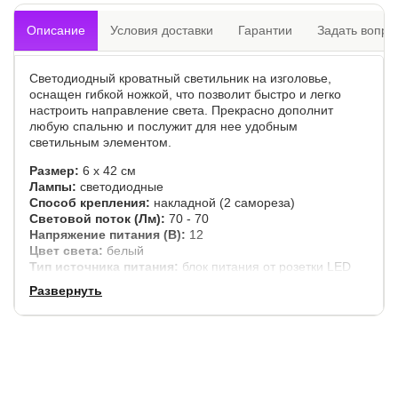
Описание
Условия доставки
Гарантии
Задать вопро
Светодиодный кроватный светильник на изголовье,
оснащен гибкой ножкой, что позволит быстро и легко
настроить направление света. Прекрасно дополнит
любую спальню и послужит для нее удобным
светильным элементом.
Размер:
6 х 42 см
Лампы:
светодиодные
Способ крепления:
накладной (2 самореза)
Световой поток (Лм):
70 - 70
Напряжение питания (В):
12
Цвет света:
белый
Тип источника питания:
блок питания от розетки LED
12В
Развернуть
Цветовая температура (К):
4500
Гарантия:
1.5 года
Производитель:
Орма-мебель