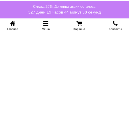
Скидка 25%. До конца акции осталось:
327 дней 19 часов 44 минут 38 секунд
Главная
Меню
Корзина
Контакты
KROVATI-NOVOSIBIRSK.RU
+7 (383) 209 93 69
НСК
Работаем 10:00-22:00
Заказать обратный звонок
ИНФОРМАЦИЯ
Доставка
Контакты