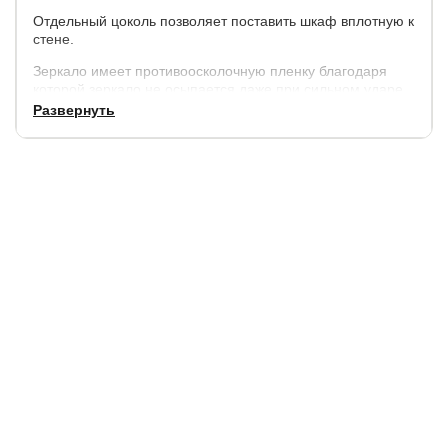
Отдельный цоколь позволяет поставить шкаф вплотную к
стене.
Зеркало имеет противоосколочную пленку благодаря
которой зеркало не осыпается даже при сильном ударе.
Развернуть
Параметры:
высота - 220 см, 240 см
ширина - 180 см, 210 см, 2400 см
глубина - 44 см, 60 см.
Корпус:
ЛДСП 16 мм от производителя Egger
Материал задней стенки выполнен из плиты HDF.
Фасады
: ЛДСП, зеркало
Торцы:
защищены от сколов кромкой ПВХ