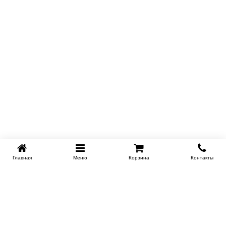
Главная
Меню
Корзина
Контакты
KROVATI-NOVOSIBIRSK.RU