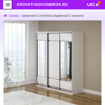
0
KROVATI-NOVOSIBIRSK.RU
/
Шкафы
/
Шкаф-купе Como/Veda 3хдверный (2 зеркала)