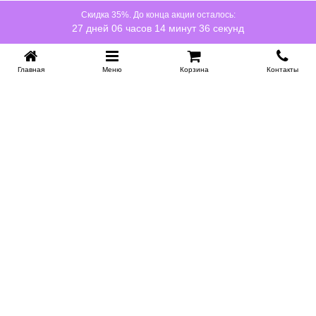
Скидка 35%. До конца акции осталось:
27 дней 06 часов 14 минут 36 секунд
Главная
Меню
Корзина
Контакты
KROVATI-NOVOSIBIRSK.RU
+7 (383) 209 93 69
НСК
Работаем 10:00-22:00
Заказать обратный звонок
ИНФОРМАЦИЯ
Доставка
Контакты