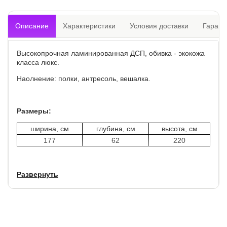
Описание
Характеристики
Условия доставки
Гарант
Высокопрочная ламинированная ДСП, обивка - экокожа
класса люкс.
Наолнение: полки, антресоль, вешалка.
Размеры:
ширина, см
глубина, см
высота, см
177
62
220
Профилактика ножек (подпятник) для защиты пола.
Развернуть
Цветовое исполнение внутреннего и внешнего
исполнения отличается по цвету.
Гарантия:
1,5 года