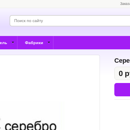
Заказ
бель
Фабрики
Сер
0 р