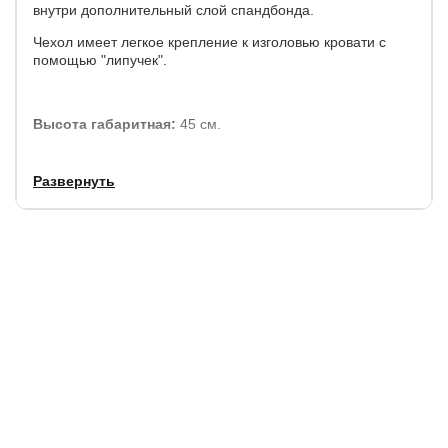
внутри дополнительный слой спандбонда.
Чехол имеет легкое крепление к изголовью кровати с
помощью "липучек".
Высота габаритная:
45 см.
Развернуть
Гарантия:
от 1.5 до 5 лет (в зависимости от выбранной
категории исполнения)
Срок службы:
7 лет.