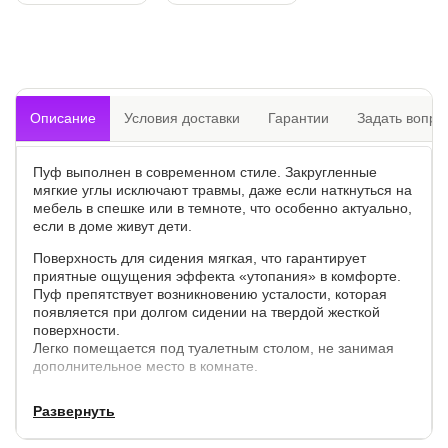
Описание
Условия доставки
Гарантии
Задать вопро
Пуф выполнен в современном стиле. Закругленные
мягкие углы исключают травмы, даже если наткнуться на
мебель в спешке или в темноте, что особенно актуально,
если в доме живут дети.
Поверхность для сидения мягкая, что гарантирует
приятные ощущения эффекта «утопания» в комфорте.
Пуф препятствует возникновению усталости, которая
появляется при долгом сидении на твердой жесткой
поверхности.
Легко помещается под туалетным столом, не занимая
дополнительное место в комнате.
В качестве обивки доступны 6 вариантов цветов экокожи
Развернуть
и 17 вариантов цветов ткани.