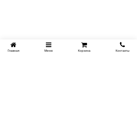
Главная
Меню
Корзина
Контакты
KROVATI-NOVOSIBIRSK.RU
+7 (383) 209 93 69
НСК
Работаем 10:00-22:00
Заказать обратный звонок
ИНФОРМАЦИЯ