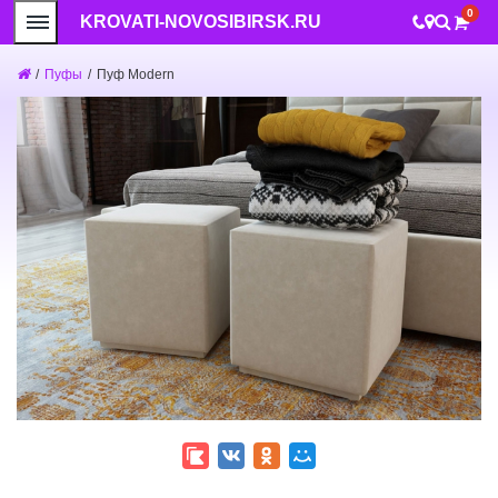
0
KROVATI-NOVOSIBIRSK.RU
/
Пуфы
/
Пуф Modern