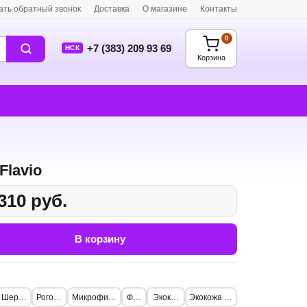
ать обратный звонок
Доставка
О магазине
Контакты
0
+7 (383) 209 93 69
НСК
Корзина
Flavio
310 руб.
В корзину
Шерсть
Рогожка
Микрофибра
Флок
Экокожа
Экокожа Lux