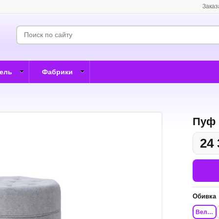
Заказ
бель
Фабрики
Пуф 
24 
Обивка
Велюр