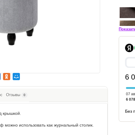
Показат
6 
07 ав
ос
Отзывы
0
6 078
Без 
д крышкой.
ф можно использовать как журнальный столик.