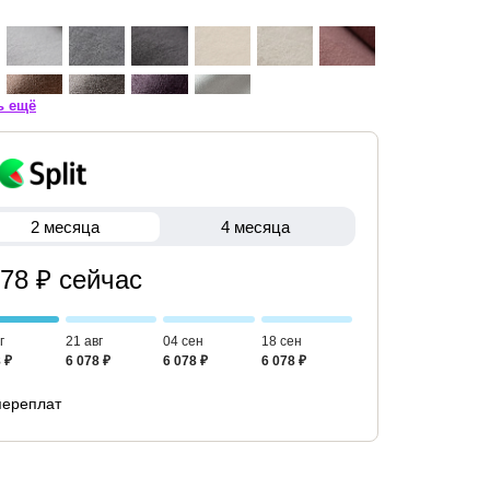
ь ещё
2 месяца
4 месяца
078 ₽ сейчас
г
21 авг
04 сен
18 сен
 ₽
6 078 ₽
6 078 ₽
6 078 ₽
переплат