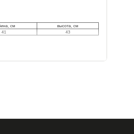
бина, см
высота, см
41
43
Венге.
нной категории исполнения)