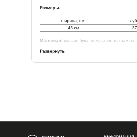
Размеры:
ширина, см.
глуб
43 см
37
Материал:
массив бука, искусственная замша.
Развернуть