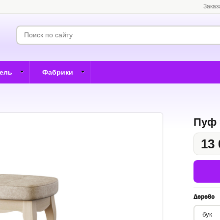
Заказ
бель
Фабрики
Пуф
13 
Дерево