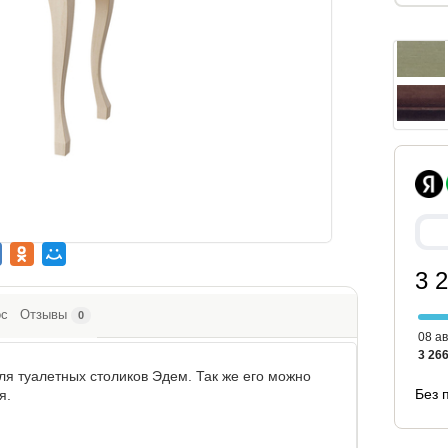
3 
ос
Отзывы
0
08 ав
3 266
я туалетных столиков Эдем. Так же его можно
Без 
ия.