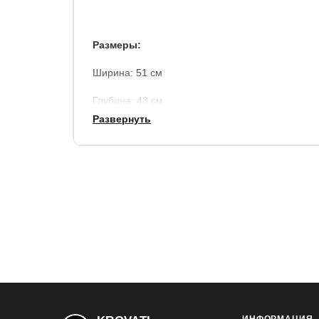
Размеры:
Ширина: 51 см
Глубина: 43 см
Развернуть
Высота: 56 см
Материал каркаса:
металл
Материал ножек:
металл
Столешница:
ЛДСП
Гарантия:
1 год.