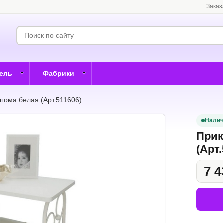
Заказ
бель
Фабрики
гома белая (Арт.511606)
Налич
Прик
(Арт.
7 4