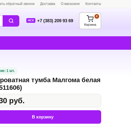
ать обратный звонок
Доставка
О магазине
Контакты
0
+7 (383) 209 93 69
НСК
Корзина
ие: 1 шт.
роватная тумба Малгома белая
511606)
30 руб.
В корзину