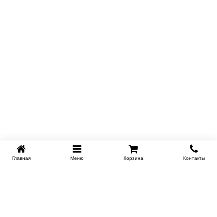
Главная
Меню
Корзина
Контакты
KROVATI-NOVOSIBIRSK.RU