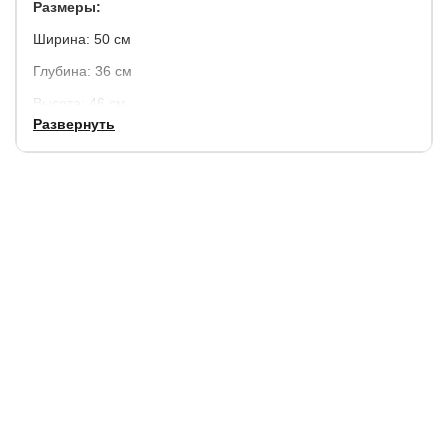
Размеры:
Ширина: 50 см
Глубина: 36 см
Высота: 46 см
Развернуть
Материал каркаса:
металл
Материал ножек:
металл
Материал столешницы:
стелко
Цвет столешницы:
прозрачный.
Гарантия:
1 год.