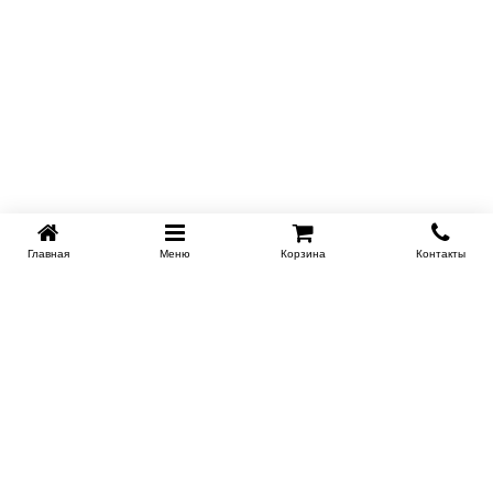
Купить в 1 клик
Главная
Меню
Корзина
Контакты
KROVATI-NOVOSIBIRSK.RU
+7 (383) 209 93 69
НСК
Работаем 10:00-22:00