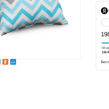
19
08 ав
198 
Без 