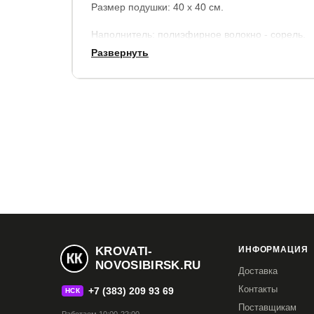
Размер подушки: 40 х 40 см.
Наполнитель: полиэфирное волокно - сорель.
Развернуть
Чехол: несъемный.
Цвет на выбор: Зигзаг небесный/Звездопад на 
KROVATI-
ИНФОРМАЦИЯ
NOVOSIBIRSK.RU
Доставка
Контакты
+7 (383) 209 93 69
НСК
Поставщикам