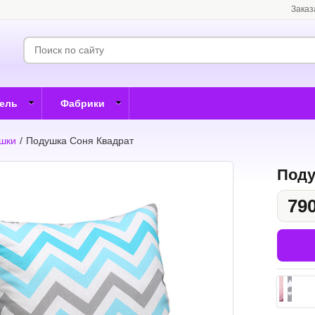
Заказ
бель
Фабрики
ушки
/
Подушка Соня Квадрат
Поду
790