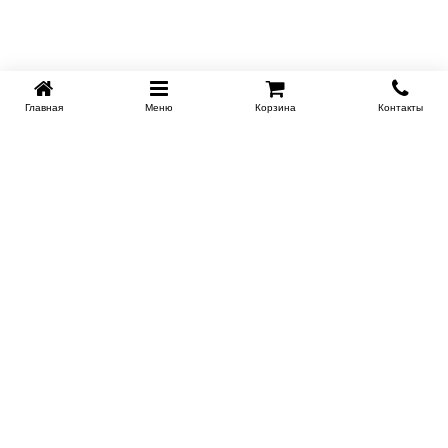
Главная
Меню
Корзина
Контакты
KROVATI-NOVOSIBIRSK.RU
+7 (383) 209 93 69
НСК
Работаем 10:00-22:00
Заказать обратный звонок
ИНФОРМАЦИЯ
Доставка
Контакты