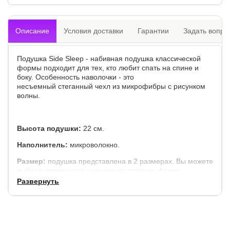
Описание
Условия доставки
Гарантии
Задать вопро
Подушка Side Sleep - набивная подушка классической
формы подходит для тех, кто любит спать на спине и
боку. Особенность наволочки - это
несъемный стеганный чехл из микрофибры с рисунком
волны.
Высота подушки:
22 см.
Наполнитель:
микроволокно.
Размер:
подушка представлена в 2 размерах. Вы можете
выбрать прямоугольную или квадратную форму.
Развернуть
50*70 см - 900 рублей.
68*68 см - 1290 рублей.