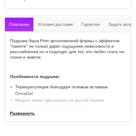
Описание
Условия доставки
Гарантии
Задать вопро
Подушка Aqua Prim эргономичной формы с эффектом
"памяти" не только дарит ощущуние невесомости и
расслабления,но и подходит для тех, кто любит спать на
спине и животе.
Особенности подушки:
Терморегуляция благодаря гелевым вставкам
OrmaGel.
Модель имеет два разных по высоте валика.
Мягкий и приятный трикотажный чехол.
Развернуть
Высота подушки:
10.5-12 см.
Наполнитель:
материал с эффектом "памяти"/гель.