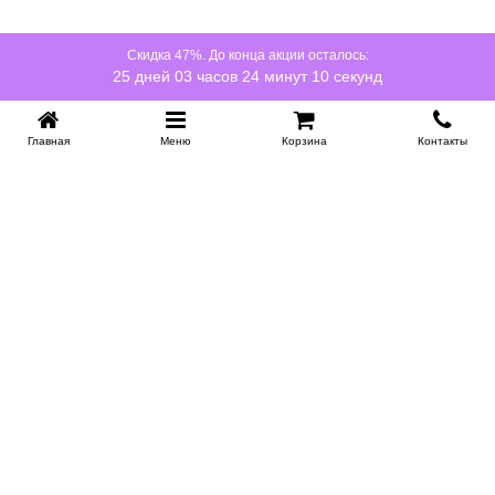
Скидка 47%. До конца акции осталось:
25 дней 03 часов 24 минут 09 секунд
Главная
Меню
Корзина
Контакты
KROVATI-NOVOSIBIRSK.RU
+7 (383) 209 93 69
НСК
Работаем 10:00-22:00
Заказать обратный звонок
ИНФОРМАЦИЯ
Доставка